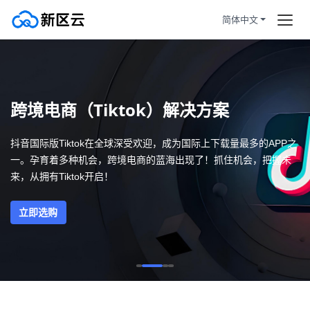
简体中文
首页
首页
订购产品
加州洛杉矶投资60w设备托管，
跨境电商（Tiktok）解决方案
双ISP住宅IP自营货源！
帮助新闻
抖音国际版Tiktok在全球深受欢迎，成为国际上下载量最多的APP之
跨境电商（Tiktok）解决方案
一。孕育着多种机会，跨境电商的蓝海出现了！抓住机会，把握未
服务条款
来，从拥有Tiktok开启！
拼团活动
HOT
云服务器100%独享使用，拒绝共
立即选购
享关联风险
静态住宅
原生双ISP住宅认证，让您在跨境
业务中更加顺畅
注册/登陆