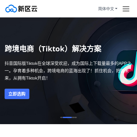
简体中文
首页
首页
订购产品
加州洛杉矶投资60w设备托管，
跨境电商（Tiktok）解决方案
双ISP住宅IP自营货源！
帮助新闻
抖音国际版Tiktok在全球深受欢迎，成为国际上下载量最多的APP之
跨境电商（Tiktok）解决方案
一。孕育着多种机会，跨境电商的蓝海出现了！抓住机会，把握未
服务条款
来，从拥有Tiktok开启！
拼团活动
HOT
云服务器100%独享使用，拒绝共
立即选购
享关联风险
静态住宅
原生双ISP住宅认证，让您在跨境
业务中更加顺畅
注册/登陆