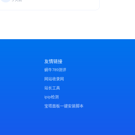
友情链接
蜗牛789测评
网站收录网
站长工具
ipip检测
宝塔面板一键安装脚本