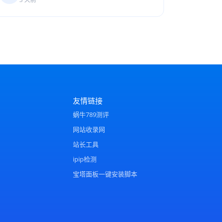
友情链接
蜗牛789测评
网站收录网
站长工具
ipip检测
宝塔面板一键安装脚本