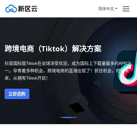
简体中文
首页
首页
订购产品
加州洛杉矶投资60w设备托管，
跨境电商（Tiktok）解决方案
双ISP住宅IP自营货源！
帮助新闻
抖音国际版Tiktok在全球深受欢迎，成为国际上下载量最多的APP之
跨境电商（Tiktok）解决方案
一。孕育着多种机会，跨境电商的蓝海出现了！抓住机会，把握未
服务条款
来，从拥有Tiktok开启！
拼团活动
HOT
云服务器100%独享使用，拒绝共
立即选购
享关联风险
静态住宅
原生双ISP住宅认证，让您在跨境
业务中更加顺畅
注册/登陆