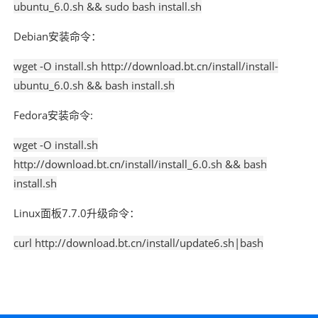
ubuntu_6.0.sh && sudo bash install.sh
Debian安装命令：
wget -O install.sh http://download.bt.cn/install/install-
ubuntu_6.0.sh && bash install.sh
Fedora安装命令:
wget -O install.sh
http://download.bt.cn/install/install_6.0.sh && bash
install.sh
Linux面板7.7.0升级命令：
curl http://download.bt.cn/install/update6.sh|bash