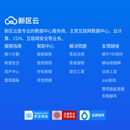
新区云是专业的数据中心服务商，主营互联网数据中心、云计
算、CDN、互联网安全等业务。
服務指南
幫助中心
解決問題
友情鏈接
推介計劃
服務條款
售前咨詢
蝸牛789測評
賬號安全
使用限制
售後服務
網站收錄網
用戶中心
所有新聞
提交工單
站長工具
寶塔面板
常見問題
ipip檢測
寶塔面板壹鍵
安裝腳本