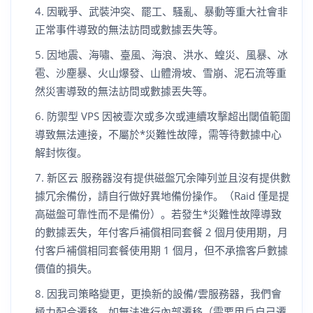
因戰爭、武裝沖突、罷工、騷亂、暴動等重大社會非
正常事件導致的無法訪問或數據丟失等。
因地震、海嘯、臺風、海浪、洪水、蝗災、風暴、冰
雹、沙塵暴、火山爆發、山體滑坡、雪崩、泥石流等重
然災害導致的無法訪問或數據丟失等。
防禦型 VPS 因被壹次或多次或連續攻擊超出閾值範圍
導致無法連接，不屬於*災難性故障，需等待數據中心
解封恢復。
新区云 服務器沒有提供磁盤冗余陣列並且沒有提供數
據冗余備份，請自行做好異地備份操作。（Raid 僅是提
高磁盤可靠性而不是備份）。若發生*災難性故障導致
的數據丟失，年付客戶補償相同套餐 2 個月使用期，月
付客戶補償相同套餐使用期 1 個月，但不承擔客戶數據
價值的損失。
因我司策略變更，更換新的設備/雲服務器，我們會
極力配合遷移，如無法進行內部遷移（需要用戶自己遷