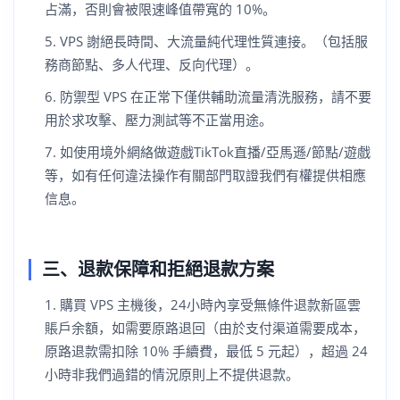
占滿，否則會被限速峰值帶寬的 10%。
VPS 謝絕長時間、大流量純代理性質連接。（包括服
務商節點、多人代理、反向代理）。
防禦型 VPS 在正常下僅供輔助流量清洗服務，請不要
用於求攻擊、壓力測試等不正當用途。
如使用境外網絡做遊戲TikTok直播/亞馬遜/節點/遊戲
等，如有任何違法操作有關部門取證我們有權提供相應
信息。
三、退款保障和拒絕退款方案
購買 VPS 主機後，24小時內享受無條件退款新區雲
賬戶余額，如需要原路退回（由於支付渠道需要成本，
原路退款需扣除 10% 手續費，最低 5 元起），超過 24
小時非我們過錯的情況原則上不提供退款。