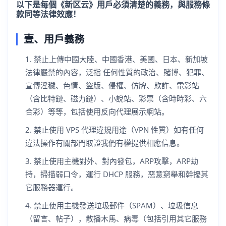
以下是每個《新区云》用戶必須清楚的義務，與服務條
款同等法律效應！
壹、用戶義務
禁止上傳中國大陸、中國香港、美國、日本、新加坡
法律嚴禁的內容，泛指 任何性質的政治、賭博、犯罪、
宣傳淫穢、色情、盜版、侵權、仿牌、欺詐、電影站
（含比特鏈、磁力鏈）、小說站、彩票（含時時彩、六
合彩）等等，包括使用反向代理展示網站。
禁止使用 VPS 代理違規用途（VPN 性質）如有任何
違法操作有關部門取證我們有權提供相應信息。
禁止使用主機對外、對內發包，ARP攻擊，ARP劫
持，掃描弱口令，運行 DHCP 服務，惡意窮舉和幹擾其
它服務器運行。
禁止使用主機發送垃圾郵件（SPAM）、垃圾信息
（留言、帖子），散播木馬、病毒（包括引用其它服務