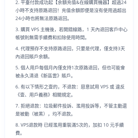
平臺付款成功起【余額充值&在線購買機器】超過24
小時不支持原路退回！充值余額即便是沒有使用過超出
24小時也將無法原路返回。
購買 VPS 主機後，若開錯線路，1 天內退回客戶中心
帳號則無需手續費和扣除使用時間。
代理預存不支持原路退回，只要是代理，僅支持3天
內退回賬戶余額。
個人用戶每個月內僅支持1次原路退回，但也可能會
被永久清退《新區雲》賬戶。
有以下情形之壹的，不退款：惡意試用 VPS 或 違反
《壹、用戶義務》相關規定。
拒絕退款：垃圾郵件投訴、濫用投訴等，不管主動還
是被動（被黑），均不退款。
VPS退款時 已經濫用重裝滿5次的，加扣 10 元手續
費。