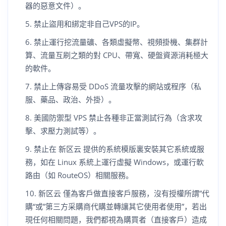
器的惡意文件）。
禁止盜用和綁定非自己VPS的IP。
禁止運行挖流量礦、各類虛擬幣、視頻掛機、集群計
算、流量互刷之類的對 CPU、帶寬、硬盤資源消耗極大
的軟件。
禁止上傳容易受 DDoS 流量攻擊的網站或程序（私
服、藥品、政治、外掛）。
美國防禦型 VPS 禁止各種非正當測試行為（含求攻
擊、求壓力測試等）。
禁止在 新区云 提供的系統模版裏安裝其它系統或服
務，如在 Linux 系統上運行虛擬 Windows，或運行軟
路由（如 RouteOS）相關服務。
新区云 僅為客戶做直接客戶服務，沒有授權所謂”代
購“或”第三方采購商代購並轉讓其它使用者使用”，若出
現任何相關問題，我們都視為購買者（直接客戶）造成