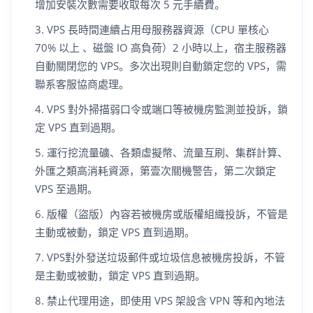
增加安裝次數需要收取每次 5 元手續費。
VPS 長時間連續占用母服務器資源（CPU 單核心
70% 以上 、磁盤 IO 高負荷）2 小時以上，宿主服務器
自動關閉您的 VPS。多次出現則自動鎖定您的 VPS，需
聯系客服協商處理。
VPS 對外掃描弱口令或端口等被機房監測並投訴，鎖
定 VPS 直到過期。
運行挖流量礦、各類虛擬幣、流量互刷、集群計算、
外匯之類高消耗資源，第壹次關機警告，第二次鎖定
VPS 至過期。
版權（盜版）內容若被機房或版權組織投訴，不管是
主動或被動，鎖定 VPS 直到過期。
VPS對外發送垃圾郵件或垃圾信息被機房投訴，不管
是主動或被動，鎖定 VPS 直到過期。
禁止代理用途，即使用 VPS 架設含 VPN 等和內地法