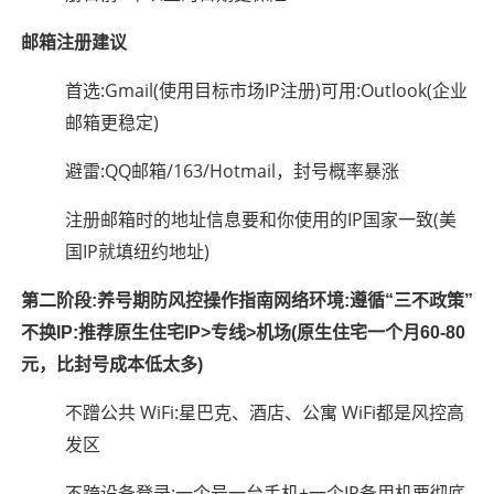
邮箱注册建议
首选:Gmail(使用目标市场IP注册)可用:Outlook(企业
邮箱更稳定)
避雷:QQ邮箱/163/Hotmail，封号概率暴涨
注册邮箱时的地址信息要和你使用的IP国家一致(美
国IP就填纽约地址)
第二阶段:养号期防风控操作指南网络环境:遵循“三不政策”
不换IP:推荐原生住宅IP>专线>机场(原生住宅一个月60-80
元，比封号成本低太多)
不蹭公共 WiFi:星巴克、酒店、公寓 WiFi都是风控高
发区
不跨设备登录:一个号一台手机+一个IP备用机要彻底