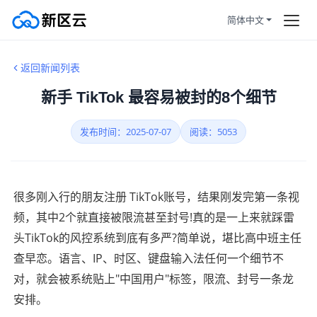
简体中文
首页
所有新闻
返回新闻列表
订购产品
新手 TikTok 最容易被封的8个细节
帮助中心
帮助新闻
发布时间：2025-07-07
宝塔面板
阅读：5053
服务条款
很多刚入行的朋友注册 TikTok账号，结果刚发完第一条视
拼团活动
HOT
频，其中2个就直接被限流甚至封号!真的是一上来就踩雷
头TikTok的风控系统到底有多严?简单说，堪比高中班主任
静态住宅
查早恋。语言、IP、时区、键盘输入法任何一个细节不
对，就会被系统贴上"中国用户"标签，限流、封号一条龙
注册/登陆
安排。