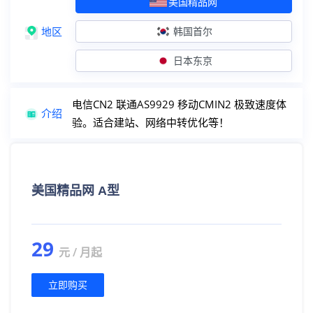
美国精品网
英国住宅（欧洲）
住宅IP+双ISP认证
地区
韩国首尔
德国住宅（欧洲）
住宅IP+双ISP认证
日本东京
法国住宅（欧洲）
住宅IP+双ISP认证
电信CN2 联通AS9929 移动CMIN2 极致速度体
西班牙住宅（欧洲）
住宅IP+双ISP认证
介绍
验。适合建站、网络中转优化等！
原生IP服务器
美国精品CN2
原生IP+解锁外流媒体
美国精品网 A型
台湾原生
原生IP+解锁外流媒体
香港精品CN2
原生IP+双向CN2线路
29
元 / 月起
香港大带宽CN2
原生IP+双向30M起步
立即购买
广播IP服务器