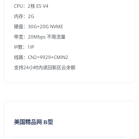
CPU：2核 E5 V4
美国精品网
广播IP+精品电信CN2
内存：2G
韩国首尔
广播IP+首尔直连线路
硬盘：30G+20G NVME
注册/登陆
带宽：20Mbps 不限流量
日本东京
广播IP+回国优化线路
IP数：1IP
线路：CN2+9929+CMIN2
支持24小时内退回新区云余额
美国精品网 B型