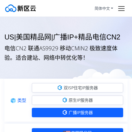
简体中文
双ISP住宅IP服务器
首页
US|美国精品网|广播IP+精品电信CN2
美国住宅（北美洲）
住宅IP+双ISP认证
订购产品
电信CN2 联通AS9929 移动CMIN2 极致速度体
美国住宅（北美洲）
住宅IP+双ISP认证
帮助新闻
验。适合建站、网络中转优化等！
香港住宅（亚洲）
住宅IP+双ISP认证
服务条款
日本住宅（亚洲）
住宅IP+双ISP认证
拼团活动
HOT
双ISP住宅IP服务器
韩国住宅（亚洲）
住宅IP+双ISP认证
类型
原生IP服务器
静态住宅
越南住宅（东南亚）
住宅IP+双ISP认证
广播IP服务器
马来西亚住宅（东南亚）
住宅IP+双ISP认证