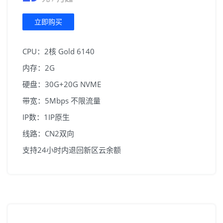
韩国首尔
广播IP+首尔直连线路
立即购买
注册/登陆
日本东京
广播IP+回国优化线路
CPU：2核 Gold 6140
内存：2G
硬盘：30G+20G NVME
带宽：5Mbps 不限流量
IP数：1IP原生
线路：CN2双向
支持24小时内退回新区云余额