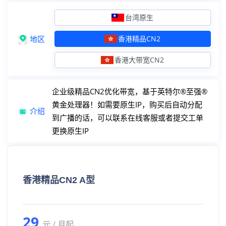
英国住宅（欧洲）
住宅IP+双ISP认证
台湾原生
德国住宅（欧洲）
住宅IP+双ISP认证
地区
香港精品CN2
法国住宅（欧洲）
住宅IP+双ISP认证
香港大带宽CN2
西班牙住宅（欧洲）
住宅IP+双ISP认证
企业级精品CN2优化带宽，基于英特尔®至强®
原生IP服务器
黄金处理器！如需要原生IP，购买后自动分配
介绍
到广播的话，可以联系在线客服或者提交工单
台湾原生
原生IP+解锁外流媒体
更换原生IP
香港精品CN2
原生IP+双向CN2线路
香港大带宽CN2
原生IP+双向30M起步
香港精品CN2 A型
广播IP服务器
29
美国精品网
广播IP+精品电信CN2
元 / 月起