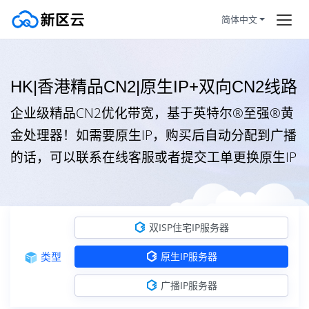
简体中文
双ISP住宅IP服务器
首页
HK|香港精品CN2|原生IP+双向CN2线路
美国住宅（北美洲）
住宅IP+双ISP认证
订购产品
企业级精品CN2优化带宽，基于英特尔®至强®黄
美国住宅（北美洲）
住宅IP+双ISP认证
帮助新闻
金处理器！如需要原生IP，购买后自动分配到广播
香港住宅（亚洲）
住宅IP+双ISP认证
的话，可以联系在线客服或者提交工单更换原生IP
服务条款
日本住宅（亚洲）
住宅IP+双ISP认证
拼团活动
HOT
韩国住宅（亚洲）
住宅IP+双ISP认证
双ISP住宅IP服务器
静态住宅
越南住宅（东南亚）
住宅IP+双ISP认证
类型
原生IP服务器
马来西亚住宅（东南亚）
广播IP服务器
住宅IP+双ISP认证