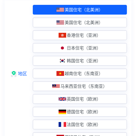
英国住宅（欧洲）
住宅IP+双ISP认证
美国住宅（北美洲）
德国住宅（欧洲）
住宅IP+双ISP认证
美国住宅（北美洲）
法国住宅（欧洲）
住宅IP+双ISP认证
香港住宅（亚洲）
西班牙住宅（欧洲）
日本住宅（亚洲）
住宅IP+双ISP认证
韩国住宅（亚洲）
原生IP服务器
地区
越南住宅（东南亚）
台湾原生
原生IP+解锁外流媒体
马来西亚住宅（东南亚）
香港精品CN2
原生IP+双向CN2线路
英国住宅（欧洲）
香港大带宽CN2
原生IP+双向30M起步
德国住宅（欧洲）
广播IP服务器
法国住宅（欧洲）
美国精品网
广播IP+精品电信CN2