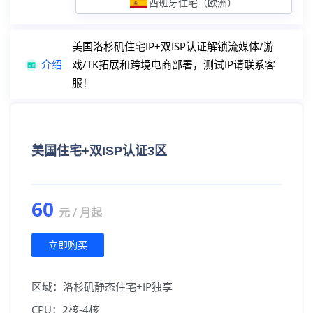
西班牙住宅（欧洲）
韩国首尔
广播IP+首尔直连线路
注册/登陆
美国洛杉矶住宅IP+双ISP认证解锁流媒体/游
日本东京
广播IP+回国优化线路
介绍
戏/TK拓展和跨境电商部署，测试IP请联系客
服！
美国住宅+双ISP认证3区
60
元 / 月起
立即购买
区域：洛杉矶静态住宅+IP独享
CPU：2核-4核