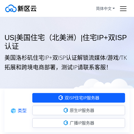
简体中文
双ISP住宅IP服务器
首页
US|美国住宅（北美洲）|住宅IP+双ISP
美国住宅（北美洲）
住宅IP+双ISP认证
订购产品
认证
美国住宅（北美洲）
住宅IP+双ISP认证
帮助新闻
美国洛杉矶住宅IP+双ISP认证解锁流媒体/游戏/TK
香港住宅（亚洲）
住宅IP+双ISP认证
拓展和跨境电商部署，测试IP请联系客服！
服务条款
日本住宅（亚洲）
住宅IP+双ISP认证
拼团活动
HOT
韩国住宅（亚洲）
住宅IP+双ISP认证
双ISP住宅IP服务器
静态住宅
越南住宅（东南亚）
住宅IP+双ISP认证
类型
原生IP服务器
广播IP服务器
马来西亚住宅（东南亚）
住宅IP+双ISP认证