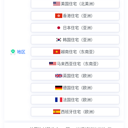
英国住宅（欧洲）
美国住宅（北美洲）
住宅IP+双ISP认证
香港住宅（亚洲）
德国住宅（欧洲）
住宅IP+双ISP认证
日本住宅（亚洲）
法国住宅（欧洲）
住宅IP+双ISP认证
韩国住宅（亚洲）
西班牙住宅（欧洲）
住宅IP+双ISP认证
地区
越南住宅（东南亚）
原生IP服务器
马来西亚住宅（东南亚）
台湾原生
原生IP+解锁外流媒体
英国住宅（欧洲）
香港精品CN2
原生IP+双向CN2线路
德国住宅（欧洲）
香港大带宽CN2
原生IP+双向30M起步
法国住宅（欧洲）
广播IP服务器
西班牙住宅（欧洲）
美国精品网
广播IP+精品电信CN2