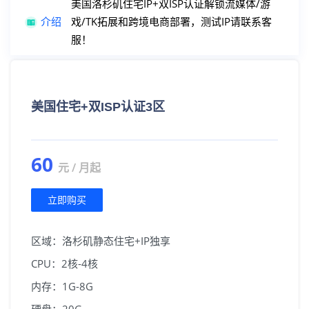
美国洛杉矶住宅IP+双ISP认证解锁流媒体/游
介绍
戏/TK拓展和跨境电商部署，测试IP请联系客
韩国首尔
广播IP+首尔直连线路
注册/登陆
服！
日本东京
广播IP+回国优化线路
美国住宅+双ISP认证3区
60
元 / 月起
立即购买
区域：洛杉矶静态住宅+IP独享
CPU：2核-4核
内存：1G-8G