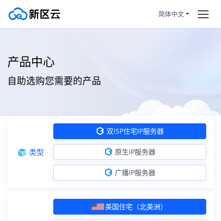
简体中文
双ISP住宅IP服务器
首页
产品中心
美国住宅（北美洲）
住宅IP+双ISP认证
订购产品
自助选购您需要的产品
美国住宅（北美洲）
住宅IP+双ISP认证
帮助新闻
香港住宅（亚洲）
住宅IP+双ISP认证
服务条款
双ISP住宅IP服务器
日本住宅（亚洲）
住宅IP+双ISP认证
拼团活动
HOT
类型
原生IP服务器
韩国住宅（亚洲）
住宅IP+双ISP认证
静态住宅
广播IP服务器
越南住宅（东南亚）
住宅IP+双ISP认证
马来西亚住宅（东南亚）
住宅IP+双ISP认证
美国住宅（北美洲）