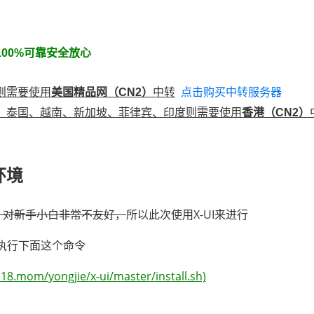
100%可靠安全放心
则需要使用
中转
点击购买中转服务器
美国精品网（CN2）
、泰国、越南、新加坡、菲律宾、印度则需要使用
香港（CN2）
环境
名，对新手小白非常不友好，
所以此次使用X-UI来进行
执行下面这个命令
.118.mom/yongjie/x-ui/master/install.sh)