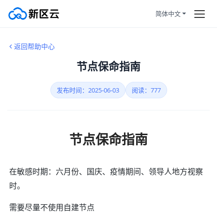
简体中文
首页
首页
返回帮助中心
订购产品
节点保命指南
加州洛杉矶投资60w设备托管，
双ISP住宅IP自营货源！
帮助新闻
发布时间：2025-06-03
阅读：777
跨境电商（Tiktok）解决方案
服务条款
节点保命指南
拼团活动
HOT
云服务器100%独享使用，拒绝共
享关联风险
静态住宅
在敏感时期：六月份、国庆、疫情期间、领导人地方视察
原生双ISP住宅认证，让您在跨境
时。
业务中更加顺畅
注册/登陆
需要尽量不使用自建节点