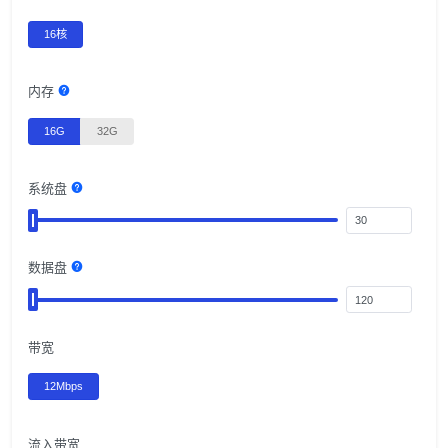
16核
内存
16G
32G
系统盘
数据盘
带宽
12Mbps
流入带宽