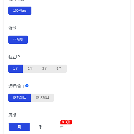
100Mbps
流量
不限制
独立IP
1个
2个
3个
5个
远程端口
随机端口
默认端口
周期
8.3折
月
季
年