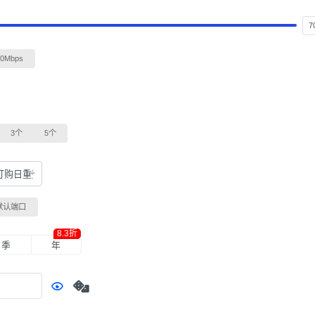
00Mbps
3个
5个
订购日重置
默认端口
8.3折
季
年