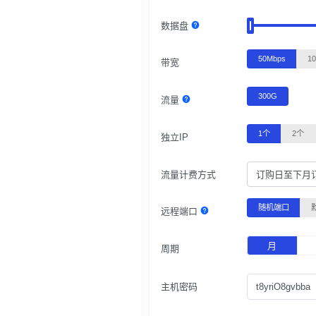
数据盘
50Mbps
1
带宽
300G
流量
1个
2个
独立IP
流量计费方式
订购日至下月
随机端口
远程端口
月
周期
主机密码