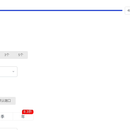
3个
5个
默认端口
8.3折
季
年