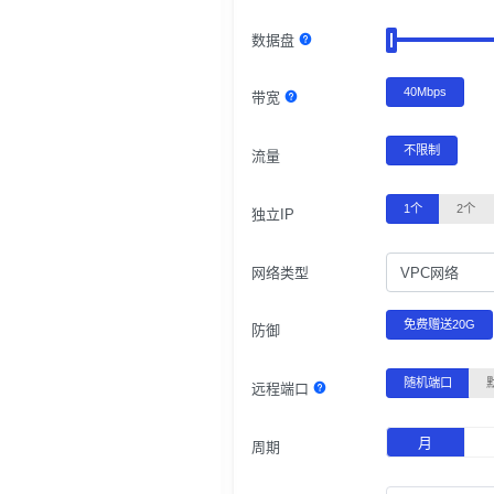
数据盘
40Mbps
带宽
不限制
流量
1个
2个
独立IP
网络类型
VPC网络
免费赠送20G
防御
随机端口
远程端口
月
周期