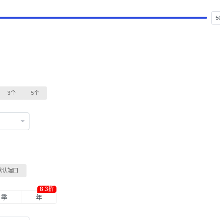
3个
5个
默认端口
8.3折
季
年