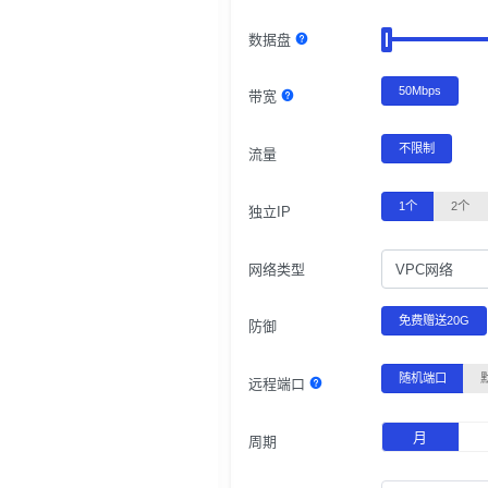
数据盘
50Mbps
带宽
不限制
流量
1个
2个
独立IP
网络类型
VPC网络
免费赠送20G
防御
随机端口
远程端口
月
周期