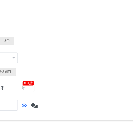
3个
默认端口
8.3折
季
年