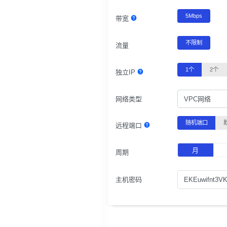
5Mbps
带宽
不限制
流量
1个
2个
独立IP
网络类型
VPC网络
随机端口
远程端口
月
周期
主机密码