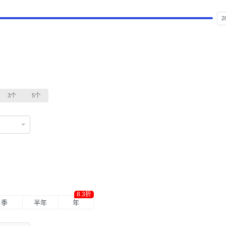
3个
5个
8.3折
季
半年
年