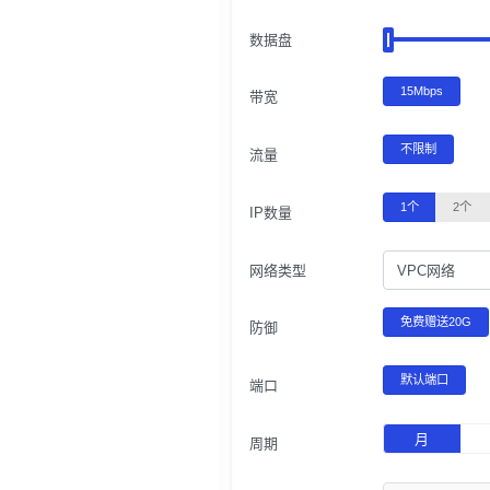
数据盘
15Mbps
带宽
不限制
流量
1个
2个
IP数量
网络类型
VPC网络
免费赠送20G
防御
默认端口
端口
月
周期