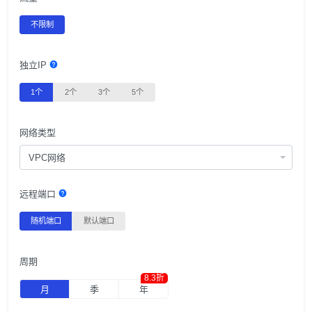
不限制
独立IP
1个
2个
3个
5个
网络类型
VPC网络
远程端口
随机端口
默认端口
周期
8.3折
月
季
年