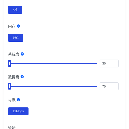
8核
内存
16G
系统盘
数据盘
带宽
12Mbps
流量