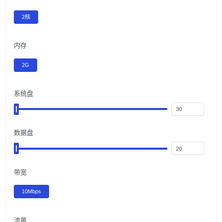
2核
内存
2G
系统盘
数据盘
带宽
10Mbps
流量