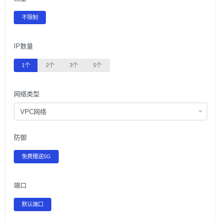
不限制
IP数量
1个
2个
3个
5个
网络类型
VPC网络
防御
免费赠送5G
端口
默认端口