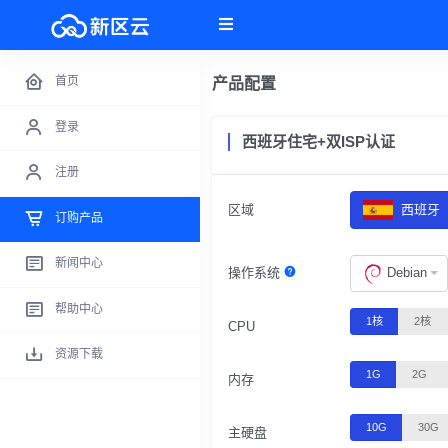
首页
产品配置
登录
西班牙住宅+双ISP认证
注册
区域
西班牙
订购产品
新闻中心
操作系统
Debian
帮助中心
1核
2核
CPU
资源下载
1G
2G
内存
10G
30G
主硬盘