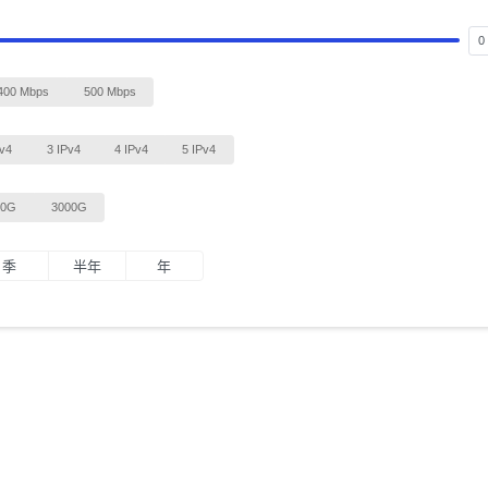
400 Mbps
500 Mbps
Pv4
3 IPv4
4 IPv4
5 IPv4
00G
3000G
季
半年
年