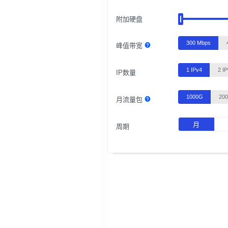
附加硬盘
300 Mbps
峰值带宽
1 IPv4
2 I
IP数量
1000G
20
月流量包
月
周期