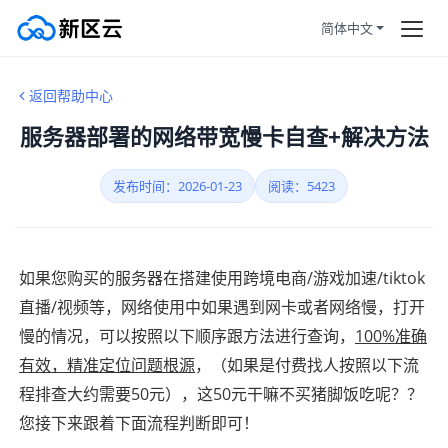
简体中文
首页
所有新闻
返回帮助中心
订购产品
服务器部署的网络带宽慢卡自查+解决方法
帮助中心
帮助新闻
发布时间：2026-01-23
宝塔面板
阅读：5423
服务条款
如果您购买的服务器在搭建使用跨境电商/游戏加速/tiktok
拼团活动
HOT
直播/视频等，网络使用中如果遇到网卡或者网络慢，打开
慢的情况，可以按照以下顺序跟方法进行查询，
100%准确
静态住宅
有效，精准定位问题根源
，（如果是付费找人按照以下流
程排查大约需要50元），这50元干嘛不买猪脚饭吃呢？？
注册/登陆
您接下来跟着下面流程判断即可！